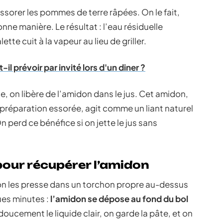
sorer les pommes de terre râpées. On le fait,
ne manière. Le résultat : l’eau résiduelle
tte cuit à la vapeur au lieu de griller.
l prévoir par invité lors d'un diner ?
 on libère de l’amidon dans le jus. Cet amidon,
a préparation essorée, agit comme un liant naturel
On perd ce bénéfice si on jette le jus sans
our récupérer l’amidon
 on les presse dans un torchon propre au-dessus
ues minutes :
l’amidon se dépose au fond du bol
doucement le liquide clair, on garde la pâte, et on