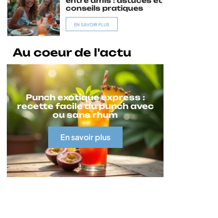
entre amis : astuces et
conseils pratiques
EN SAVOIR PLUS
Au coeur de l'actu
Punch exotique express :
recette facile du punch avec
ou sans rhum
En savoir plus