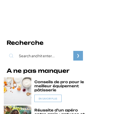
Recherche
A ne pas manquer
Conseils de pro pour le
meilleur équipement
pâtisserie
EN SAVOIR PLUS
Réussite d’un apéro