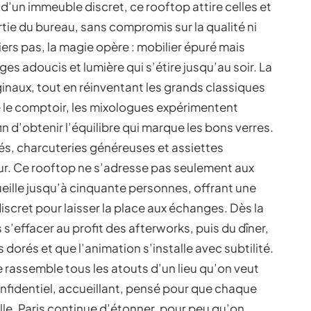
’un immeuble discret, ce rooftop attire celles et
rtie du bureau, sans compromis sur la qualité ni
miers pas, la magie opère : mobilier épuré mais
ges adoucis et lumière qui s’étire jusqu’au soir. La
ginaux, tout en réinventant les grands classiques
e le comptoir, les mixologues expérimentent
n d’obtenir l’équilibre qui marque les bons verres.
nés, charcuteries généreuses et assiettes
ur. Ce rooftop ne s’adresse pas seulement aux
ueille jusqu’à cinquante personnes, offrant une
iscret pour laisser la place aux échanges. Dès la
s’effacer au profit des afterworks, puis du dîner,
s dorés et que l’animation s’installe avec subtilité.
e rassemble tous les atouts d’un lieu qu’on veut
nfidentiel, accueillant, pensé pour que chaque
le. Paris continue d’étonner, pour peu qu’on