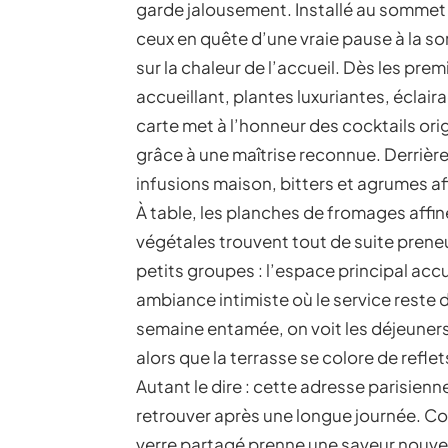
garde jalousement. Installé au sommet d
ceux en quête d’une vraie pause à la so
sur la chaleur de l’accueil. Dès les pre
accueillant, plantes luxuriantes, éclaira
carte met à l’honneur des cocktails ori
grâce à une maîtrise reconnue. Derrièr
infusions maison, bitters et agrumes afi
À table, les planches de fromages affi
végétales trouvent tout de suite prene
petits groupes : l’espace principal acc
ambiance intimiste où le service reste d
semaine entamée, on voit les déjeuners 
alors que la terrasse se colore de reflet
Autant le dire : cette adresse parisienn
retrouver après une longue journée. Co
verre partagé prenne une saveur nouvel