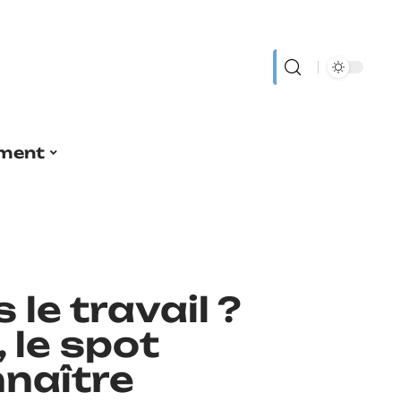
ment
 le travail ?
 le spot
nnaître