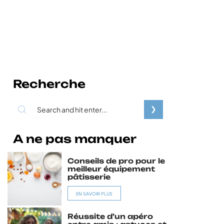
Recherche
A ne pas manquer
Conseils de pro pour le
meilleur équipement
pâtisserie
EN SAVOIR PLUS
Réussite d’un apéro