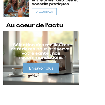
entre amis : astuces et
conseils pratiques
EN SAVOIR PLUS
Au coeur de l'actu
Sélection des meilleures
cafetières pour préserver
votre santé : nos
recommandations
En savoir plus