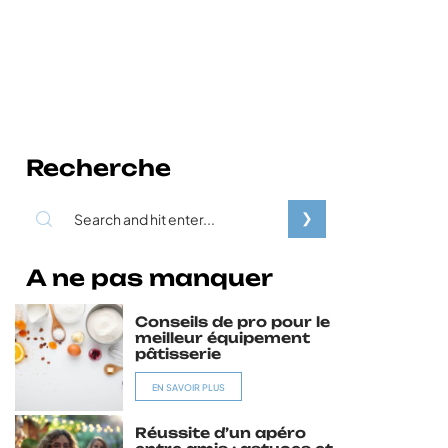
Recherche
A ne pas manquer
Conseils de pro pour le
meilleur équipement
pâtisserie
EN SAVOIR PLUS
Réussite d’un apéro