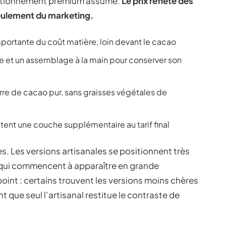
sitionnement premium assumé.
Le prix reflète des
eulement du marketing.
importante du coût matière, loin devant le cacao
e et un assemblage à la main pour conserver son
urre de cacao pur, sans graisses végétales de
utent une couche supplémentaire au tarif final
es. Les versions artisanales se positionnent très
s qui commencent à apparaître en grande
 point : certains trouvent les versions moins chères
nt que seul l’artisanal restitue le contraste de