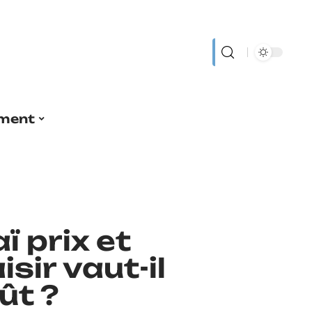
ment
 prix et
isir vaut-il
ût ?