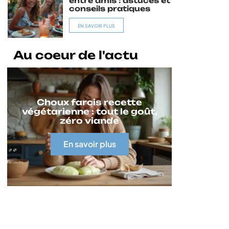
entre amis : astuces et
conseils pratiques
EN SAVOIR PLUS
Au coeur de l'actu
Choux farcis recette
végétarienne : tout le goût,
zéro viande
En savoir plus