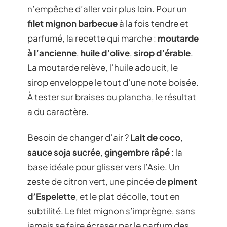
n’empêche d’aller voir plus loin. Pour un
filet mignon barbecue
à la fois tendre et
parfumé, la recette qui marche :
moutarde
à l’ancienne
,
huile d’olive
,
sirop d’érable
.
La moutarde relève, l’huile adoucit, le
sirop enveloppe le tout d’une note boisée.
À tester sur braises ou plancha, le résultat
a du caractère.
Besoin de changer d’air ?
Lait de coco
,
sauce soja sucrée
,
gingembre râpé
: la
base idéale pour glisser vers l’Asie. Un
zeste de citron vert, une pincée de
piment
d’Espelette
, et le plat décolle, tout en
subtilité. Le filet mignon s’imprègne, sans
jamais se faire écraser par le parfum des