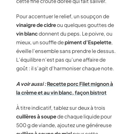
cette fine croûte dorée qui fait saliver.
Pour accentuer le relief, un soupçon de
vinaigre de cidre
ou quelques gouttes de
vin blanc
donnent du peps. Le poivre, ou
mieux, un souffle de
piment d’Espelette
,
éveille l’ensemble sans prendre le dessus.
L’équilibre n’est pas qu’une affaire de
goût : il s’agit d’harmoniser chaque note.
A voir aussi :
Recette porc Filet mignon à
la crème et au vin blanc, façon bistrot
À titre indicatif, tablez sur deux à trois
cuillères à soupe
de chaque liquide pour
500 g de viande, ajoutez une généreuse
cuillère à soupe de miel
pour cette