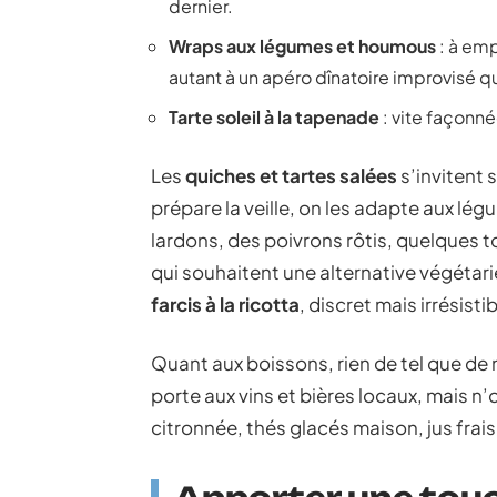
dernier.
Wraps aux légumes et houmous
: à emp
autant à un apéro dînatoire improvisé q
Tarte soleil à la tapenade
: vite façonné
Les
quiches et tartes salées
s’invitent 
prépare la veille, on les adapte aux lég
lardons, des poivrons rôtis, quelques t
qui souhaitent une alternative végétari
farcis à la ricotta
, discret mais irrésistib
Quant aux boissons, rien de tel que de mi
porte aux vins et bières locaux, mais n’
citronnée, thés glacés maison, jus frais