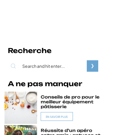
Recherche
A ne pas manquer
Conseils de pro pour le
meilleur équipement
pâtisserie
EN SAVOIR PLUS
Réussite d’un apéro