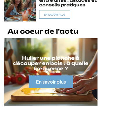
entre amis : astuces et
conseils pratiques
EN SAVOIR PLUS
Au coeur de l'actu
Huiler une planche à
découper en bois : à quelle
fréquence ?
En savoir plus