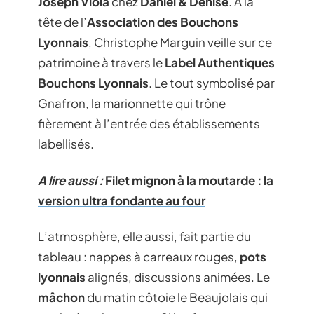
Joseph Viola
chez
Daniel & Denise
. À la
tête de l’
Association des Bouchons
Lyonnais
, Christophe Marguin veille sur ce
patrimoine à travers le
Label Authentiques
Bouchons Lyonnais
. Le tout symbolisé par
Gnafron, la marionnette qui trône
fièrement à l’entrée des établissements
labellisés.
A lire aussi :
Filet mignon à la moutarde : la
version ultra fondante au four
L’atmosphère, elle aussi, fait partie du
tableau : nappes à carreaux rouges,
pots
lyonnais
alignés, discussions animées. Le
mâchon
du matin côtoie le Beaujolais qui