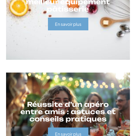
meilleur équipement
pâtisserie
En savoir plus
Réussite d’un apéro
entre amis : astuces et
conseils pratiques
En savoir plus